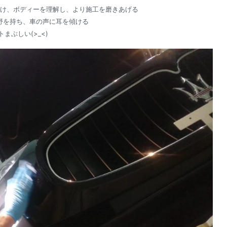
け、ボディーを理解し、より施工を磨きあげる
野を持ち、車の声に耳を傾ける
トまぶしい(>_<)